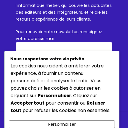
l’informatique métier, qui couvre les actualités
des éditeurs et des intégrateurs, et relaie les
retours d’expérience de leurs clients.
Pour recevoir notre newsletter, renseignez
votre adresse mail.
Nous respectons votre vie privée
Les cookies nous aident à améliorer votre
expérience, à fournir un contenu
En vous inscrivant, vous consentez à ce que
personnalisé et à analyser le trafic. Vous
Tech for Business collecte et utilise votre
pouvez choisir les cookies à autoriser en
adresse e-mail pour vous adresser sa
cliquant sur
Personnaliser
. Cliquez sur
newsletter.
Accepter tout
pour consentir ou
Refuser
tout
pour refuser les cookies non essentiels.
À propos
Personnaliser